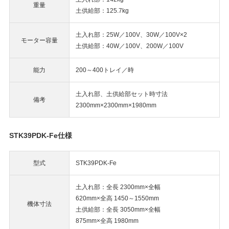
重量
土供給部：125.7kg
土入れ部：25W／100V、30W／100V×2
モーター容量
土供給部：40W／100V、200W／100V
能力
200～400トレイ／時
土入れ部、土供給部セット時寸法
備考
2300mm×2300mm×1980mm
STK39PDK-Fe仕様
型式
STK39PDK-Fe
土入れ部：全長 2300mm×全幅
620mm×全高 1450～1550mm
機体寸法
土供給部：全長 3050mm×全幅
875mm×全高 1980mm