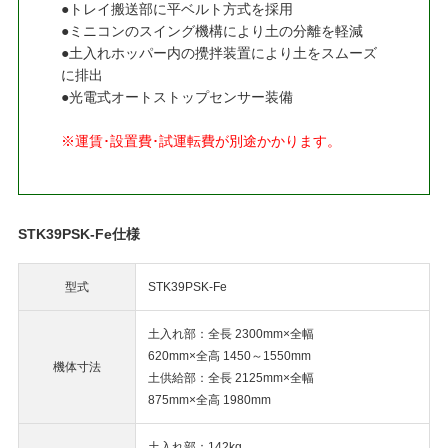
●トレイ搬送部に平ベルト方式を採用
●ミニコンのスイング機構により土の分離を軽減
●土入れホッパー内の攪拌装置により土をスムーズ
に排出
●光電式オートストップセンサー装備
※運賃･設置費･試運転費が別途かかります。
STK39PSK-Fe仕様
型式
STK39PSK-Fe
土入れ部：全長 2300mm×全幅
620mm×全高 1450～1550mm
機体寸法
土供給部：全長 2125mm×全幅
875mm×全高 1980mm
土入れ部：142kg