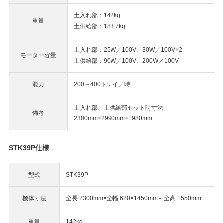
土入れ部：142kg
重量
土供給部：183.7kg
土入れ部：25W／100V、30W／100V×2
モーター容量
土供給部：90W／100V、200W／100V
能力
200～400トレイ／時
土入れ部、土供給部セット時寸法
備考
2300mm×2990mm×1980mm
STK39P仕様
型式
STK39P
機体寸法
全長 2300mm×全幅 620×1450mm～全高 1550mm
重量
142kg