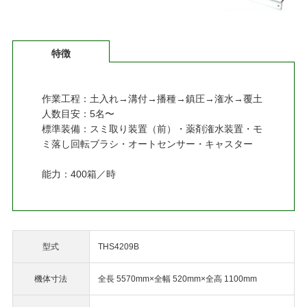
特徴
作業工程：土入れ→溝付→播種→鎮圧→潅水→覆土
人数目安：5名〜
標準装備：スミ取り装置（前）・薬剤潅水装置・モ
ミ落し回転ブラシ・オートセンサー・キャスター
能力：400箱／時
型式
THS4209B
機体寸法
全長 5570mm×全幅 520mm×全高 1100mm