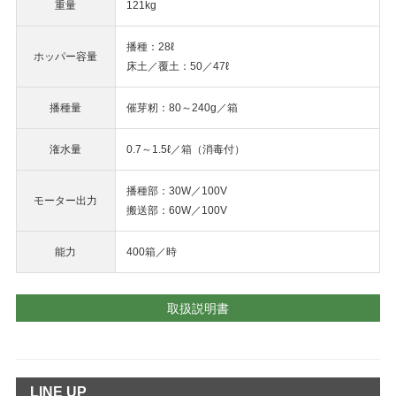
重量
121kg
播種：28ℓ
ホッパー容量
床土／覆土：50／47ℓ
播種量
催芽籾：80～240g／箱
潅水量
0.7～1.5ℓ／箱（消毒付）
播種部：30W／100V
モーター出力
搬送部：60W／100V
能力
400箱／時
取扱説明書
LINE UP