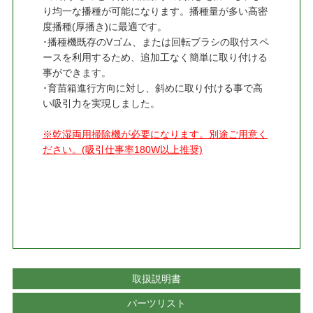
り均一な播種が可能になります。播種量が多い高密
度播種(厚播き)に最適です。
･播種機既存のVゴム、または回転ブラシの取付スペ
ースを利用するため、追加工なく簡単に取り付ける
事ができます。
･育苗箱進行方向に対し、斜めに取り付ける事で高
い吸引力を実現しました。
※乾湿両用掃除機が必要になります。別途ご用意く
ださい。(吸引仕事率180W以上推奨)
取扱説明書
パーツリスト