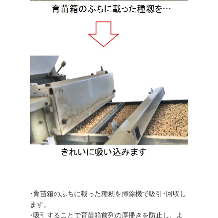
･育苗箱のふちに載った種籾を掃除機で吸引･回収し
ます。
･吸引することで育苗箱前列の厚播きを防止し、よ