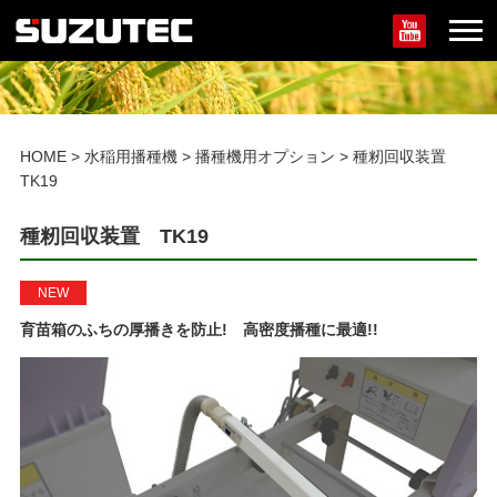
HOME
>
水稲用播種機
>
播種機用オプション
>
種籾回収装置
TK19
種籾回収装置 TK19
NEW
育苗箱のふちの厚播きを防止! 高密度播種に最適!!